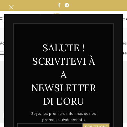
0
MENU
0,00
SWEAT FEMME
Accueil
SWEAT
SWEAT FEMME
8 résultats affichés
SALUTE !
Afficher la barre latérale
Filtres
SCRIVITEVI À
A
NEWSLETTER
DI L'ORU
Soyez les premiers informés de nos
promos et évènements.
Sweat Femm – A Furtuna
Sweat Femme – A Vita