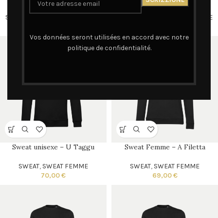
SWEAT
,
SWEAT FEMME
,
FEMME
SWEAT
,
SWEAT FEMME
,
FEMME
69,00
€
69,00
€
Vos données seront utilisées en accord avec notre
politique de confidentialité.
Sweat unisexe – U Taggu
Sweat Femme – A Filetta
SWEAT
,
SWEAT FEMME
SWEAT
,
SWEAT FEMME
70,00
€
69,00
€