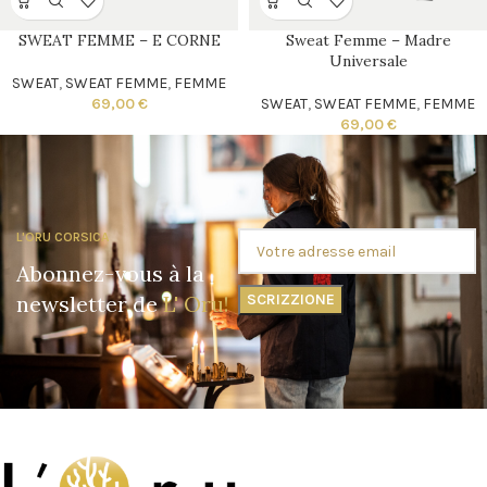
SWEAT FEMME – E CORNE
Sweat Femme – Madre
Universale
SWEAT
,
SWEAT FEMME
,
FEMME
69,00
€
SWEAT
,
SWEAT FEMME
,
FEMME
69,00
€
L'ORU CORSICA
Abonnez-vous à la
newsletter de
L' Oru!