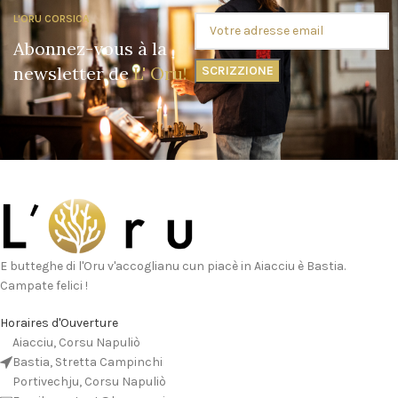
L'ORU CORSICA
Abonnez-vous à la
newsletter de
L' Oru!
E butteghe di l'Oru v'accoglianu cun piacè in Aiacciu è Bastia.
Campate felici !
Horaires d'Ouverture
Aiacciu, Corsu Napuliò
Bastia, Stretta Campinchi
Portivechju, Corsu Napuliò