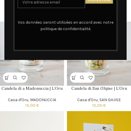
Casa d'Oru
,
MADONUCCIA
Casa d'Oru
,
SAN GHJISE
60,00
€
60,00
€
Vos données seront utilisées en accord avec notre
politique de confidentialité.
Candela di a Madonuccia | L’Oru
Candela di San Ghjise | L’Oru
Casa d'Oru
,
MADONUCCIA
Casa d'Oru
,
SAN GHJISE
15,00
€
15,00
€