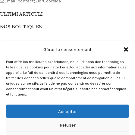
Email : contact@loru.corsica
ULTIMI ARTICULI
NOS BOUTIQUES
Gérer le consentement
Pour offrir les meilleures expériences, nous utilisons des technologies
telles que les cookies pour stocker et/ou accéder aux informations des
appareils. Le fait de consentir à ces technologies nous permettra de
traiter des données telles que le comportement de navigation ou les ID
uniques sur ce site. Le fait de ne pas consentir ou de retirer son
consentement peut avoir un effet négatif sur certaines caractéristiques
et fonctions.
LIENS
Accepter
MENU
Copyright L'ORU Corsica © 2024
Site Internet Corse by Innuvà
.
Refuser