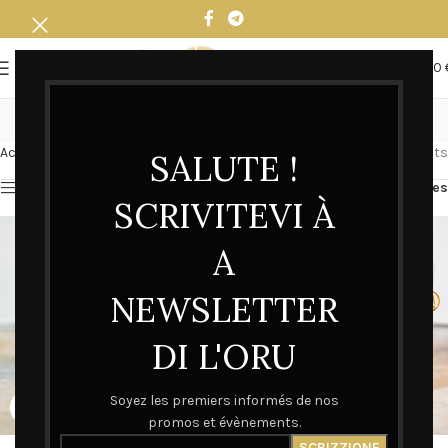
0
MENU
0,00
Casa d'Oru
Accueil
Casa d'Oru
Affichage de 1–12 sur 13 résultats
SALUTE !
Afficher la barre latérale
Filtres
SCRIVITEVI À
A
NEWSLETTER
DI L'ORU
Soyez les premiers informés de nos
promos et évènements.
Box Madonuccia | L’Oru
Box San Ghjisè | L’Oru