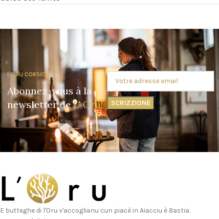
L'ORU CORSICA
Abonnez-vous à la
newsletter de
L' Oru!
E butteghe di l'Oru v'accoglianu cun piacè in Aiacciu è Bastia.