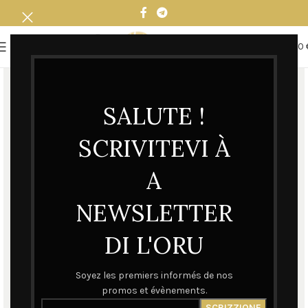
0
MENU
0,00
SALUTE !
SCRIVITEVI À
A
NEWSLETTER
DI L'ORU
Soyez les premiers informés de nos
promos et évènements.