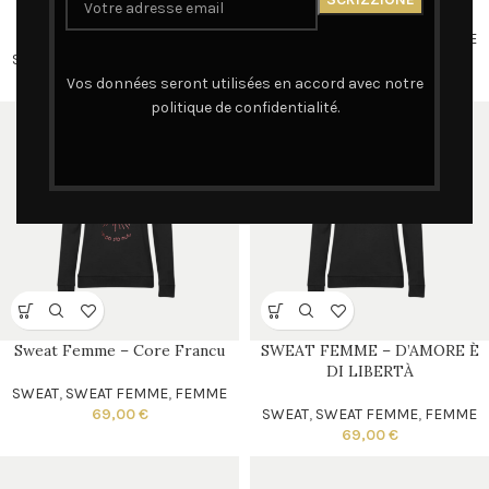
Universale
SWEAT
,
SWEAT FEMME
,
FEMME
SWEAT
,
SWEAT FEMME
,
FEMME
69,00
€
69,00
€
Vos données seront utilisées en accord avec notre
politique de confidentialité.
Sweat Femme – Core Francu
SWEAT FEMME – D’AMORE È
DI LIBERTÀ
SWEAT
,
SWEAT FEMME
,
FEMME
69,00
€
SWEAT
,
SWEAT FEMME
,
FEMME
69,00
€