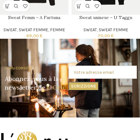
Sweat Femm – A Furtuna
Sweat unisexe – U Taggu
SWEAT
,
SWEAT FEMME
,
FEMME
SWEAT
,
SWEAT FEMME
69,00
€
70,00
€
L'ORU CORSICA
Abonnez-vous à la
newsletter de
L' Oru!