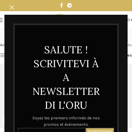
0
MENU
0,00
SWEAT FEMME
Accueil
SWEAT
SWEAT FEMME
8 résultats affichés
SALUTE !
Afficher la barre latérale
Filtres
SCRIVITEVI À
A
NEWSLETTER
DI L'ORU
Soyez les premiers informés de nos
promos et évènements.
Sweat Femme – Madre
SWEAT FEMME – E CORNE