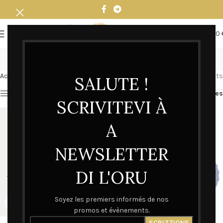
0
MENU
0,00
MADONUCCIA
Accueil
MADONUCCIA
Affichage de 1–12 sur 14 résultats
SALUTE !
Afficher la barre latérale
Filtres
SCRIVITEVI À
A
NEWSLETTER
DI L'ORU
Soyez les premiers informés de nos
promos et évènements.
Bleu de Chine – Madonuccia
Sticker Madonuccia | L’Oru