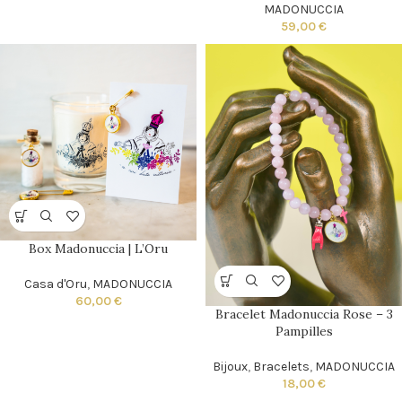
MADONUCCIA
59,00
€
Box Madonuccia | L’Oru
Casa d'Oru
,
MADONUCCIA
60,00
€
Bracelet Madonuccia Rose – 3
Pampilles
Bijoux
,
Bracelets
,
MADONUCCIA
18,00
€