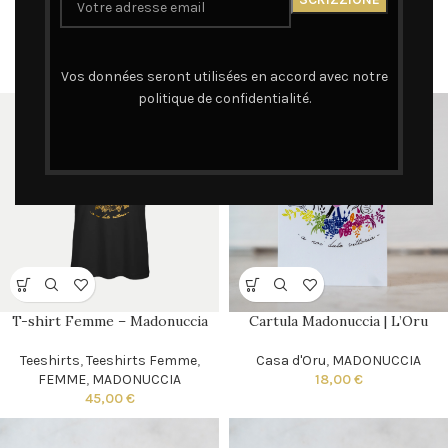
Brodée en Kaki
Casa d'Oru
,
MADONUCCIA
Bleus de Chine
,
MADONUCCIA
2,50
€
75,00
€
Vos données seront utilisées en accord avec notre
politique de confidentialité.
T-shirt Femme – Madonuccia
Cartula Madonuccia | L’Oru
Teeshirts
,
Teeshirts Femme
,
Casa d'Oru
,
MADONUCCIA
FEMME
,
MADONUCCIA
18,00
€
45,00
€