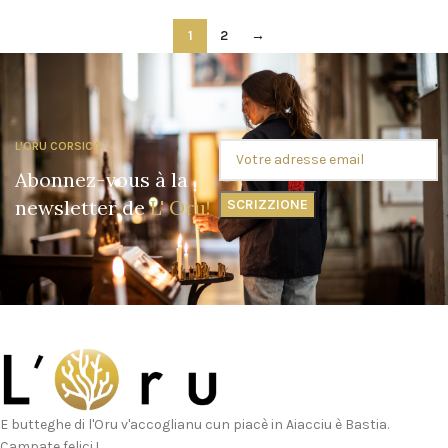
1
2
→
L'ORU CORSICA
Abonnez-vous à la
newsletter de
L' Oru!
E butteghe di l'Oru v'accoglianu cun piacè in Aiacciu è Bastia.
Campate felici !