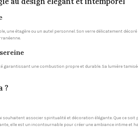
ie au design élégant et intemporel
e
le, une étagère ou un autel personnel. Son verre délicatement décoré
erranéenne.
sereine
lité garantissant une combustion propre et durable. Sa lumière tamis
a ?
qui souhaitent associer spiritualité et décoration élégante. Que ce soit
nte, elle est un incontournable pour créer une ambiance intime et har