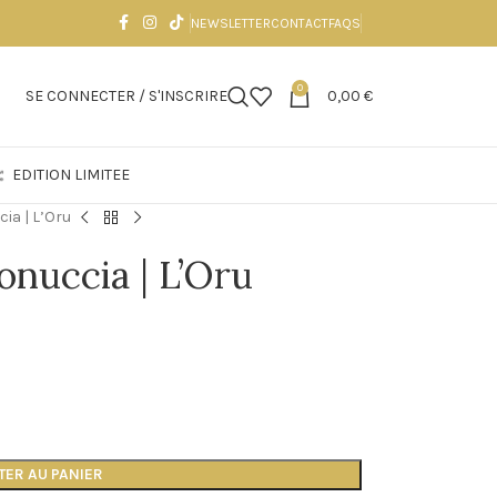
NEWSLETTER
CONTACT
FAQS
0
SE CONNECTER / S'INSCRIRE
0,00
€
EDITION LIMITEE
ia | L’Oru
onuccia | L’Oru
TER AU PANIER