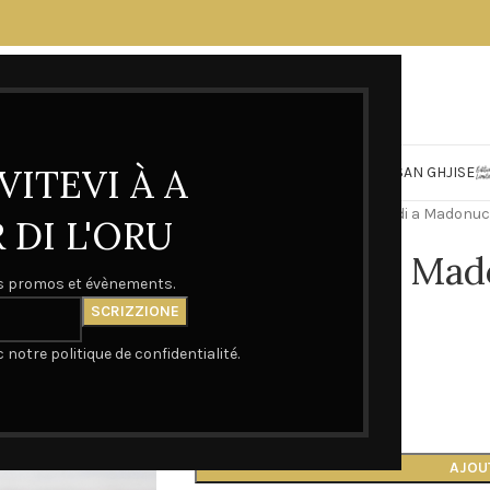
VITEVI À A
FESTA DI E MAMME
CASA D’ORU
MADONUCCIA
SAN GHJISE
Accueil
Casa d'Oru
Candela di a Madonucc
DI L'ORU
Candela di a Mad
os promos et évènements.
15,00
€
notre politique de confidentialité.
En stock
AJOU