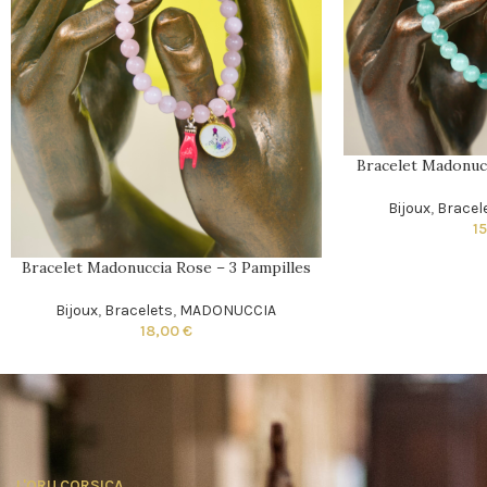
Bracelet Madonucc
Bijoux
,
Bracel
1
Bracelet Madonuccia Rose – 3 Pampilles
Bijoux
,
Bracelets
,
MADONUCCIA
18,00
€
L'ORU CORSICA