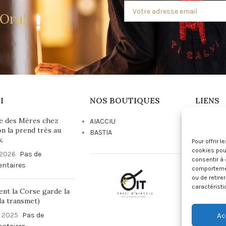
 Oru!
I
NOS BOUTIQUES
LIENS
e des Mères chez
AIACCIU
Conditio
on la prend très au
BASTIA
Vente
x.
Pour offrir 
Mentions
cookies pour
 2026
Pas de
Politique
consentir à 
ntaires
Politique
comportement
ou de retire
caractéristi
t la Corse garde la
 la transmet)
Ac
t 2025
Pas de