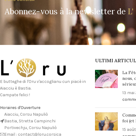
Abonnez-vous à la newsletter de
L'
ULTIMI ARTICUL
La Fêt
nous, 
E butteghe di l'Oru v'accoglianu cun piacè in
sérieu
Aiacciu è Bastia.
13 mai
Campate felici !
comme
Horaires d'Ouverture
Aiacciu, Corsu Napuliò
Commen
foi (et
Bastia, Stretta Campinchi
Portivechju, Corsu Napuliò
15 aoû
Email : contact@loru.corsica