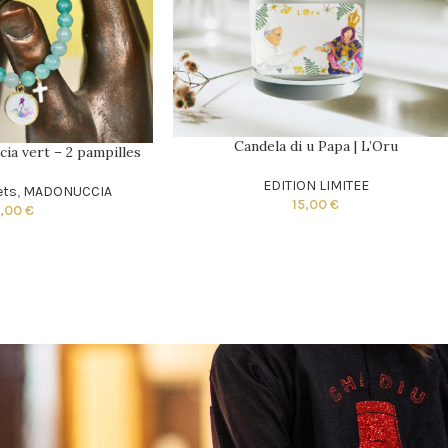
Candela di u Papa | L’Oru
ia vert – 2 pampilles
EDITION LIMITEE
ets
,
MADONUCCIA
15,00
€
5,00
€