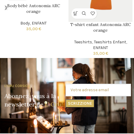
Body bébé Autonomia ARC
orange
Body
,
ENFANT
T-shirt enfant Autonomia ARC
35,00
€
orange
Teeshirts
,
Teeshirts Enfant
,
ENFANT
35,00
€
L'ORU CORSICA
Abonnez-vous à la
newsletter de
L' Oru!