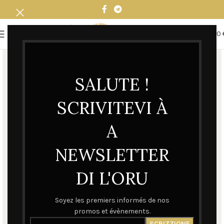
0
MENU
0,00
SALUTE !
SCRIVITEVI À
A
NEWSLETTER
DI L'ORU
Soyez les premiers informés de nos
promos et évènements.