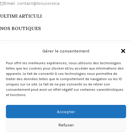
Email : contact@loru.corsica
ULTIMI ARTICULI
NOS BOUTIQUES
Gérer le consentement
Pour offrir les meilleures expériences, nous utilisons des technologies
telles que les cookies pour stocker et/ou accéder aux informations des
appareils. Le fait de consentir à ces technologies nous permettra de
traiter des données telles que le comportement de navigation ou les ID
uniques sur ce site. Le fait de ne pas consentir ou de retirer son
consentement peut avoir un effet négatif sur certaines caractéristiques
et fonctions.
LIENS
Accepter
MENU
Copyright L'ORU Corsica © 2024
Site Internet Corse by Innuvà
.
Refuser