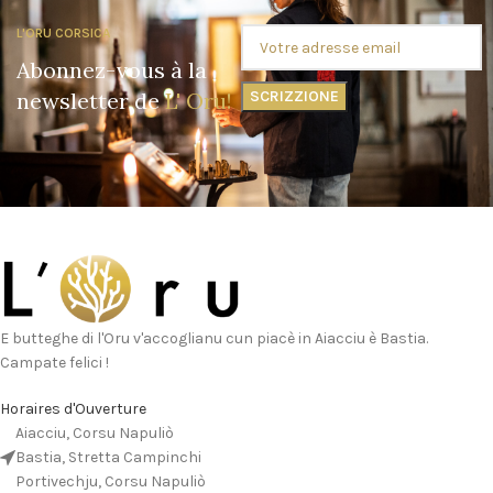
L'ORU CORSICA
Abonnez-vous à la
newsletter de
L' Oru!
E butteghe di l'Oru v'accoglianu cun piacè in Aiacciu è Bastia.
Campate felici !
Horaires d'Ouverture
Aiacciu, Corsu Napuliò
Bastia, Stretta Campinchi
Portivechju, Corsu Napuliò