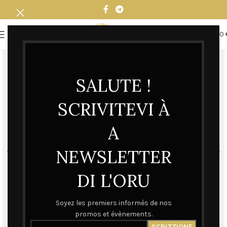
0
MENU
0,00
SALUTE !
SCRIVITEVI À
A
NEWSLETTER
DI L'ORU
Soyez les premiers informés de nos
promos et évènements.