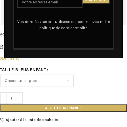
Cliquez pour agrandir
Vos données seront utilisées en accord avec notre
politique de confidentialité.
Accueil
Bleus de Chine
Bleus de Chine Enfants
Bleu de Chine enfant Violet sans flocage
35,00
€
TAILLE BLEUS ENFANT
AJOUTER AU PANIER
Ajouter à la liste de souhaits