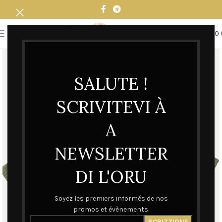
0
MENU
0,00
SALUTE !
SCRIVITEVI À
A
NEWSLETTER
DI L'ORU
Soyez les premiers informés de nos
promos et évènements.