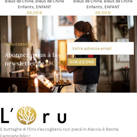
Bleus de Chine
,
Bleus de Chine
Bleus de Chine
,
Bleus de Chine
Enfants
,
ENFANT
Enfants
,
ENFANT
59,00
€
59,00
€
L'ORU CORSICA
Abonnez-vous à la
newsletter de
L' Oru!
E butteghe di l'Oru v'accoglianu cun piacè in Aiacciu è Bastia.
Campate felici !