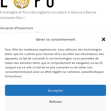
E butteghe di l'Oru v'accoglianu cun piacè in Aiacciu è Bastia.
Campate felici !
Horaires d'Ouverture
Aiacciu, Corsu Napuliò
Bastia, Stretta Campinchi
Gérer le consentement
Portivechju, Corsu Napuliò
Pour offrir les meilleures expériences, nous utilisons des technologies
Email : contact@loru.corsica
telles que les cookies pour stocker et/ou accéder aux informations des
appareils. Le fait de consentir à ces technologies nous permettra de
ULTIMI ARTICULI
traiter des données telles que le comportement de navigation ou les ID
uniques sur ce site. Le fait de ne pas consentir ou de retirer son
NOS BOUTIQUES
consentement peut avoir un effet négatif sur certaines caractéristiques
et fonctions.
Accepter
Refuser