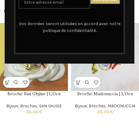
Bijoux
,
Broches
,
MADONUCCIA
Bijoux
,
Broches
,
SAN GHJISE
15,00
€
15,00
€
Vos données seront utilisées en accord avec notre
politique de confidentialité.
Broche San Ghjise | L’Oru
Broche Madonuccia | L’Oru
Bijoux
,
Broches
,
SAN GHJISE
Bijoux
,
Broches
,
MADONUCCIA
25,00
€
25,00
€