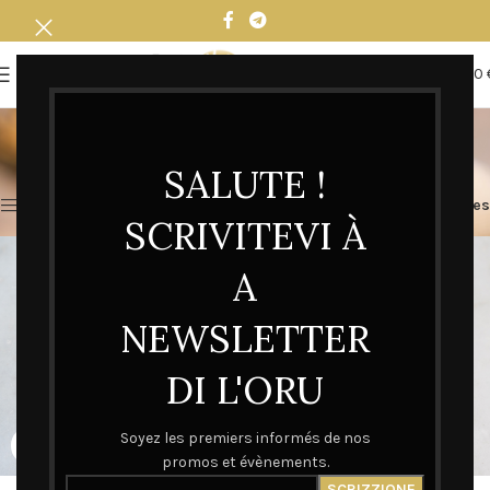
0
MENU
0,00
Broches
Accueil
Bijoux
Broches
4 résultats affichés
SALUTE !
Afficher la barre latérale
Filtres
SCRIVITEVI À
A
NEWSLETTER
DI L'ORU
Soyez les premiers informés de nos
promos et évènements.
Épingle Madonuccia | L’Oru
Épingle San Ghjise | L’Oru