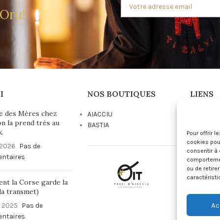
 Oru!
I
NOS BOUTIQUES
LIENS
e des Mères chez
AIACCIU
Conditio
on la prend très au
BASTIA
Vente
x.
Pour offrir 
Mentions
cookies pour
 2026
Pas de
Politique
consentir à 
ntaires
Politique
comportement
ou de retire
caractéristi
t la Corse garde la
 la transmet)
Ac
t 2025
Pas de
ntaires