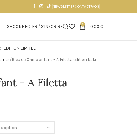
NEWSLETTER
CONTACT
FAQS
0
SE CONNECTER / S'INSCRIRE
0,00
€
EDITION LIMITEE
fants
Bleu de Chine enfant – A Filetta édition kaki
ant – A Filetta