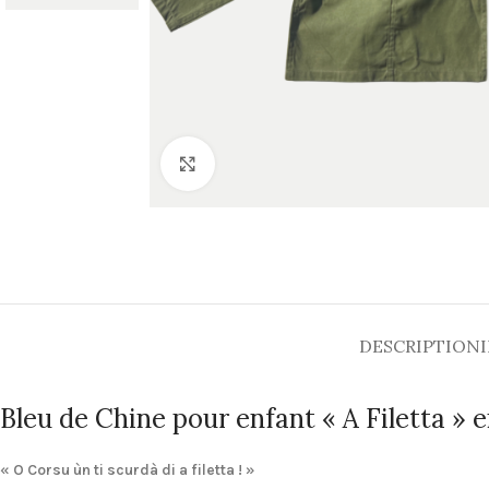
Cliquez pour agrandir
DESCRIPTION
Bleu de Chine pour enfant « A Filetta » e
« O Corsu ùn ti scurdà di a filetta ! »