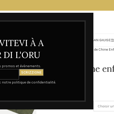
VITEVI À A
FESTA DI E MAMME
CASA D’ORU
MADONUCCIA
SAN GHJISE
Accueil
Bleus de Chine
Bleus de Chine En
DI L'ORU
Bleu de Chine enf
os promos et évènements.
édition kaki
notre politique de confidentialité.
59,00
€
TAILLE BLEUS ENFANT