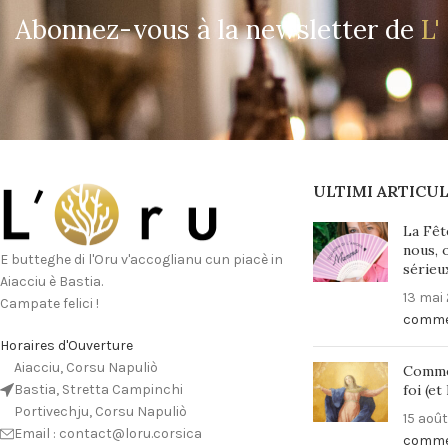
Abonnez-vous à la newsletter de
L'
ULTIMI ARTICUL
La Fêt
nous, 
E butteghe di l'Oru v'accoglianu cun piacè in
sérieu
Aiacciu è Bastia.
13 mai
Campate felici !
comme
Horaires d'Ouverture
Aiacciu, Corsu Napuliò
Commen
foi (et
Bastia, Stretta Campinchi
Portivechju, Corsu Napuliò
15 aoû
Email : contact@loru.corsica
comme