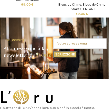
69,00
€
Bleus de Chine
,
Bleus de Chine
Enfants
,
ENFANT
59,00
€
L'ORU CORSICA
Abonnez-vous à la
newsletter de
L' Oru!
E butteghe di l'Oru v'accoglianu cun piacè in Aiacciu è Bastia.