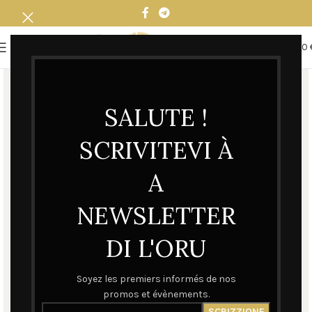
0
MENU
0,00
SALUTE !
SCRIVITEVI À
A
NEWSLETTER
DI L'ORU
Soyez les premiers informés de nos
promos et évènements.