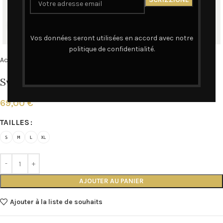
Cliquez pour agrandir
Vos données seront utilisées en accord avec notre
politique de confidentialité.
Accueil
SWEAT
SWEAT FEMME
Sweat Femme – A Vita
69,00
€
TAILLES
AJOUTER AU PANIER
Ajouter à la liste de souhaits