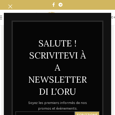
0
MENU
0,00
SALUTE !
SCRIVITEVI À
A
NEWSLETTER
DI L'ORU
Soyez les premiers informés de nos
promos et évènements.