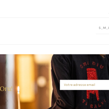
S
,
M
,
 Oru!