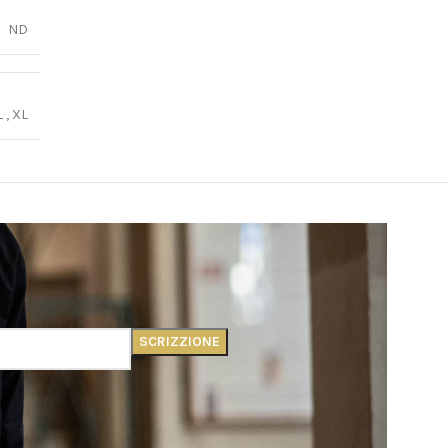
ND
L
,
XL