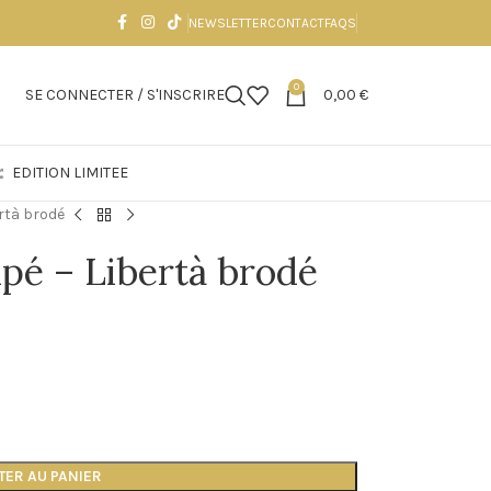
NEWSLETTER
CONTACT
FAQS
0
SE CONNECTER / S'INSCRIRE
0,00
€
EDITION LIMITEE
rtà brodé
pé – Libertà brodé
TER AU PANIER