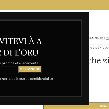
VITEVI À A
FESTA DI E MAMME
CASA D’ORU
MADONUCCIA
SAN GHJISE
Accueil
SWEAT
Sweat capuche zipé – Libe
DI L'ORU
Sweat capuche zi
os promos et évènements.
70,00
€
notre politique de confidentialité.
TAILLES
AJOU