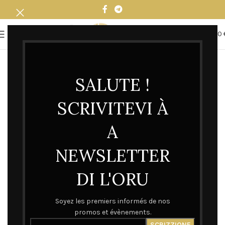
0
MENU
0,00
SALUTE !
SCRIVITEVI À
A
NEWSLETTER
DI L'ORU
Soyez les premiers informés de nos
promos et évènements.