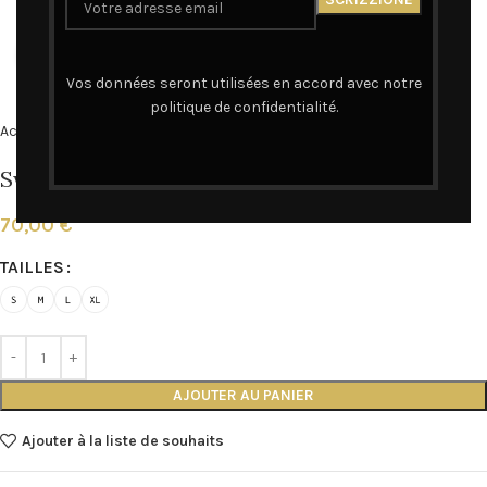
Cliquez pour agrandir
Vos données seront utilisées en accord avec notre
politique de confidentialité.
Accueil
SWEAT
Sweat capuche – Acqua in Bocca
70,00
€
TAILLES
AJOUTER AU PANIER
Ajouter à la liste de souhaits