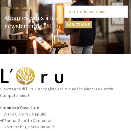
L'ORU CORSICA
Abonnez-vous à la
newsletter de
L' Oru!
E butteghe di l'Oru v'accoglianu cun piacè in Aiacciu è Bastia.
Campate felici !
Horaires d'Ouverture
Aiacciu, Corsu Napuliò
Bastia, Stretta Campinchi
Portivechju, Corsu Napuliò