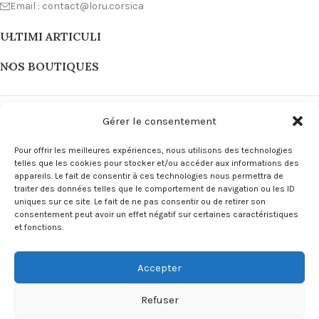
Email : contact@loru.corsica
ULTIMI ARTICULI
NOS BOUTIQUES
Gérer le consentement
Pour offrir les meilleures expériences, nous utilisons des technologies
telles que les cookies pour stocker et/ou accéder aux informations des
appareils. Le fait de consentir à ces technologies nous permettra de
traiter des données telles que le comportement de navigation ou les ID
uniques sur ce site. Le fait de ne pas consentir ou de retirer son
consentement peut avoir un effet négatif sur certaines caractéristiques
et fonctions.
LIENS
Accepter
MENU
Copyright L'ORU Corsica © 2024
Site Internet Corse by Innuvà
.
Refuser