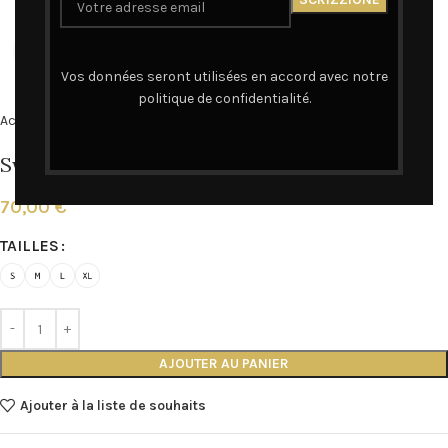
Cliquez pour agrandir
Vos données seront utilisées en accord avec notre
politique de confidentialité.
Accueil
SWEAT
Sweat à capuche – Amicizia he senza vezzi
70,00
€
TAILLES
AJOUTER AU PANIER
Ajouter à la liste de souhaits