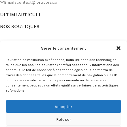
Email : contact@loru.corsica
ULTIMI ARTICULI
NOS BOUTIQUES
Gérer le consentement
Pour offrir les meilleures expériences, nous utilisons des technologies
telles que les cookies pour stocker et/ou accéder aux informations des
appareils. Le fait de consentir à ces technologies nous permettra de
traiter des données telles que le comportement de navigation ou les ID
uniques sur ce site. Le fait de ne pas consentir ou de retirer son
consentement peut avoir un effet négatif sur certaines caractéristiques
et fonctions.
LIENS
Accepter
MENU
Copyright L'ORU Corsica © 2024
Site Internet Corse by Innuvà
.
Refuser