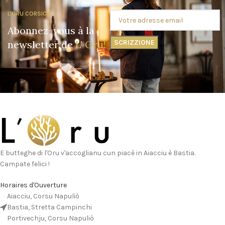
L'ORU CORSICA
Abonnez-vous à la
newsletter de
L' Oru!
E butteghe di l'Oru v'accoglianu cun piacè in Aiacciu è Bastia.
Campate felici !
Horaires d'Ouverture
Aiacciu, Corsu Napuliò
Bastia, Stretta Campinchi
Portivechju, Corsu Napuliò