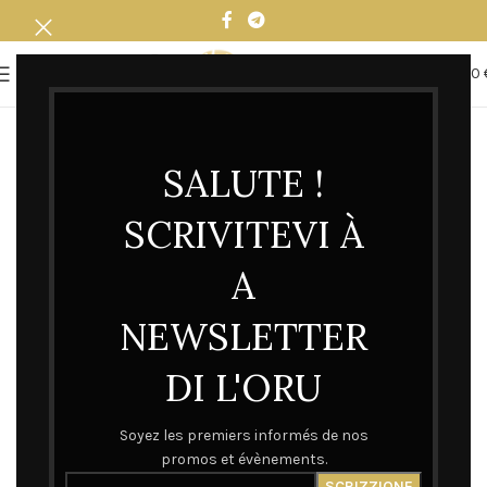
0
MENU
0,00
SALUTE !
SCRIVITEVI À
A
NEWSLETTER
DI L'ORU
Soyez les premiers informés de nos
promos et évènements.