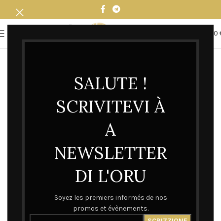
0
MENU
0,00
SALUTE !
SCRIVITEVI À
A
NEWSLETTER
DI L'ORU
Soyez les premiers informés de nos
promos et évènements.