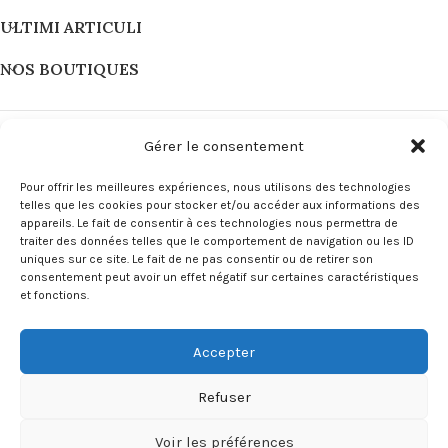
ULTIMI ARTICULI
NOS BOUTIQUES
Gérer le consentement
Pour offrir les meilleures expériences, nous utilisons des technologies
telles que les cookies pour stocker et/ou accéder aux informations des
appareils. Le fait de consentir à ces technologies nous permettra de
traiter des données telles que le comportement de navigation ou les ID
uniques sur ce site. Le fait de ne pas consentir ou de retirer son
consentement peut avoir un effet négatif sur certaines caractéristiques
et fonctions.
LIENS
Accepter
MENU
Copyright L'ORU Corsica © 2024
Site Internet Corse by Innuvà
.
Refuser
Voir les préférences
0