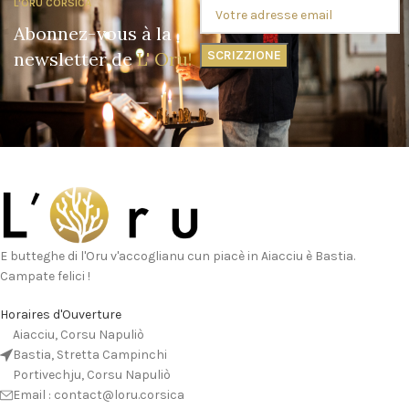
L'ORU CORSICA
Abonnez-vous à la
newsletter de
L' Oru!
E butteghe di l'Oru v'accoglianu cun piacè in Aiacciu è Bastia.
Campate felici !
Horaires d'Ouverture
Aiacciu, Corsu Napuliò
Bastia, Stretta Campinchi
Portivechju, Corsu Napuliò
Email : contact@loru.corsica