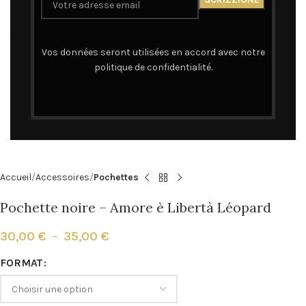
Cliquez pour agrandir
Vos données seront utilisées en accord avec notre
politique de confidentialité.
Accueil
Accessoires
Pochettes
Pochette noire – Amore è Libertà Léopard
30,00
€
–
35,00
€
FORMAT