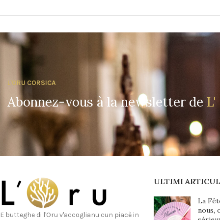
L'ORU CORSICA
Abonnez-vous à la newsletter de
L'
ULTIMI ARTICUL
La Fêt
nous, 
E butteghe di l'Oru v'accoglianu cun piacè in
sérieu