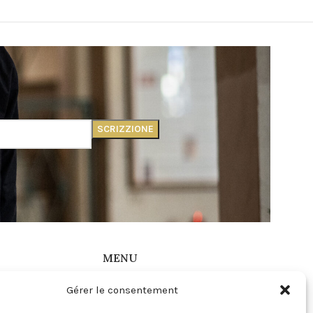
MENU
ns Générales de
Instagram
Gérer le consentement
Mon compte