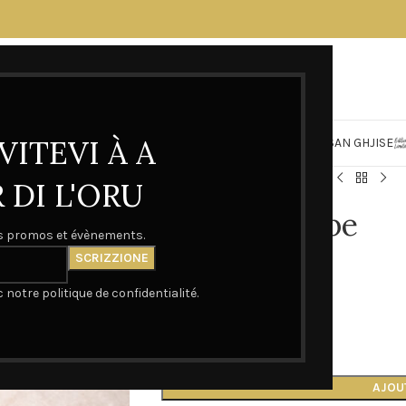
VITEVI À A
FESTA DI E MAMME
CASA D’ORU
MADONUCCIA
SAN GHJISE
Accueil
Bijoux
Bracelet Tube
DI L'ORU
Bracelet Tube
os promos et évènements.
20,00
€
notre politique de confidentialité.
En stock
AJOU