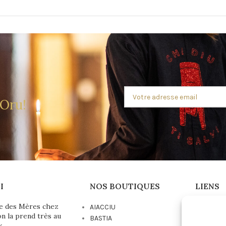
 Oru!
I
NOS BOUTIQUES
LIENS
e des Mères chez
AIACCIU
Conditio
on la prend très au
BASTIA
Vente
x.