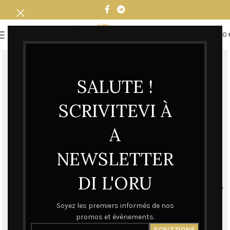
0
MENU
0,00
SALUTE !
SCRIVITEVI À
A
NEWSLETTER
DI L'ORU
Soyez les premiers informés de nos
promos et évènements.