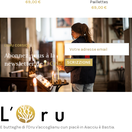
69,00
€
Paillettes
69,00
€
L'ORU CORSICA
Abonnez-vous à la
newsletter de
L' Oru!
E butteghe di l'Oru v'accoglianu cun piacè in Aiacciu è Bastia.